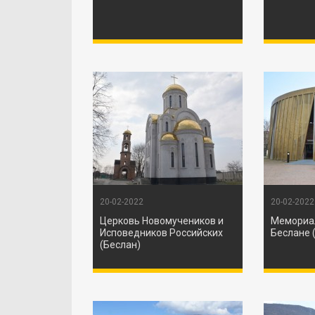
20-02-2022
20-02-2022
Церковь Новомучеников и
Мемориа
Исповедников Российских
Беслане 
(Беслан)