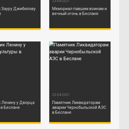
23-04-2021
 Зауру Джибилову
Мемориал павшим воинам и
е
вечный огонь в Беслане
22-04-2021
 Ленину у Дворца
Памятник Ликвидаторам
 в Беслане
аварии Чернобыльской АЭС
в Беслане