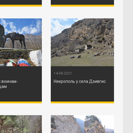
14-08-2021
 воинам-
Некрополь у села Дзивгис
цам