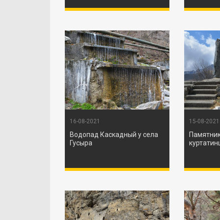
16-08-2021
15-08-2021
Водопад Каскадный у села
Памятник
Гусыра
куртатин