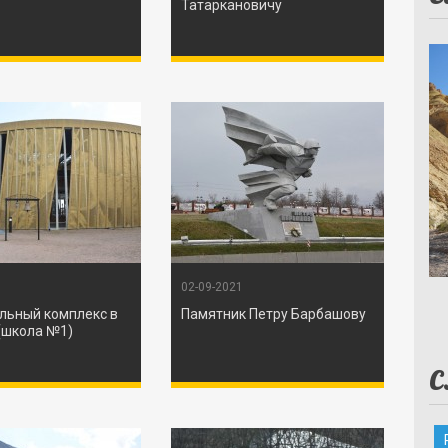
Татаркановичу
02-09-2021
льный комплекс в
Памятник Петру Барбашову
(школа №1)
С