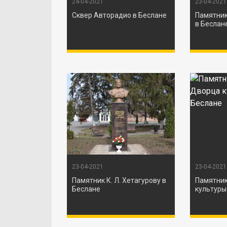
24-04-2021
23-04-2021
Сквер Авторадио в Беслане
Памятник
в Беслан
23-04-2021
23-04-2021
Памятник К. Л. Хетагурову в
Памятник
Беслане
культуры