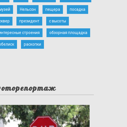
музей
Нельсон
пещера
посадка
сквер
президент
с высоты
интересные строения
обзорная площадка
обелиск
раскопки
оторепортаж