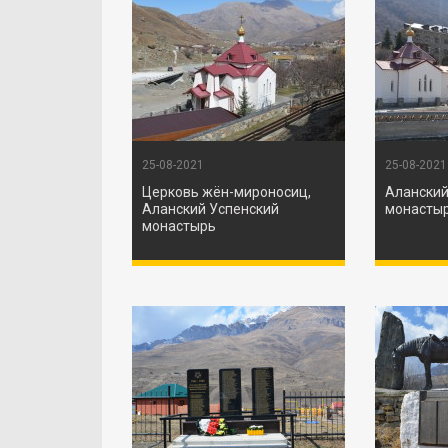
25-08-2021
25-08-2021
Церковь жён-мироносиц,
Аланский
Аланский Успенский
монасты
монастырь