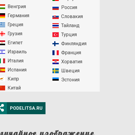
Венгрия
Россия
Германия
Словакия
Греция
Тайланд
Грузия
Турция
Египет
Финляндия
Израиль
Франция
Италия
Хорватия
Испания
Швеция
Кипр
Эстония
Китай
PODELITSA.RU
лучайное изображение