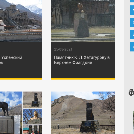
25-08-2021
 Успенский
Памятник К. Л. Хетагурову в
рь
Верхнем Фиагдоне
Ф