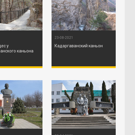
23-08-2021
дес у
Кадаргаванский каньон
анского каньона