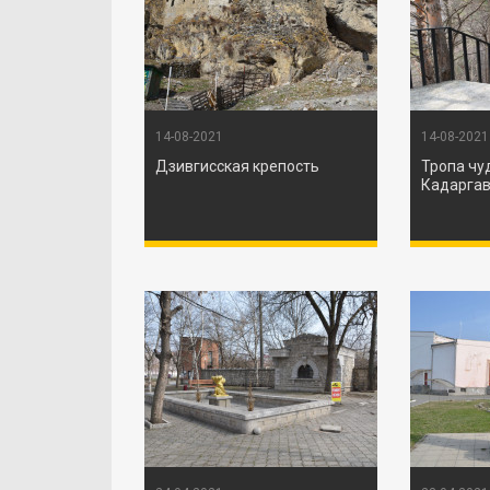
14-08-2021
14-08-2021
Дзивгисская крепость
Тропа чу
Кадаргав