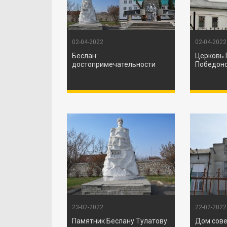
02-04-2022
02-04-2022
Беслан:
Церковь 
достопримечательности
Победоно
23-02-2022
22-02-2022
Памятник Беслану Тулатову
Дом сове