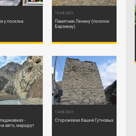
15-08-2021
и у поселка
Памятник Ленину (поселок
Барзикау)
14-08-2021
ладикавказ -
Сторожевая башня Гутновых
на авто, маршрут