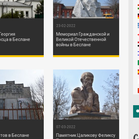
23-02-2022
Георгия
Мемориал Гражданской и
сца в Беслане
Великой Отечественной
войны в Беслане
07-03-2022
С
тов в Беслане
Памятник Цаликову Феликсу