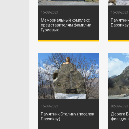
15-08-2021
15-08-2021
Мемориальный комплекс
Памятник
представителям фамилии
Барзикау
Гуриевых
15-08-2021
02-09-2021
Памятник Сталину (поселок
Дорога В
Барзикау)
Фиагдон 