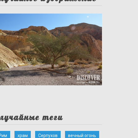
лучайные теги
Рим
храм
Серпухов
вечный огонь