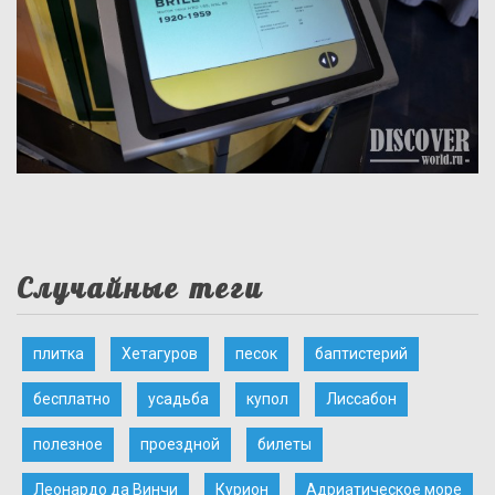
Случайные теги
плитка
Хетагуров
песок
баптистерий
бесплатно
усадьба
купол
Лиссабон
полезное
проездной
билеты
Леонардо да Винчи
Курион
Адриатическое море