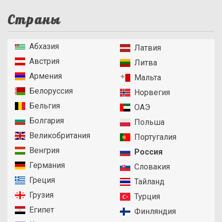
Страны
Абхазия
Латвия
Австрия
Литва
Армения
Мальта
Белоруссия
Норвегия
Бельгия
ОАЭ
Болгария
Польша
Великобритания
Португалия
Венгрия
Россия
Германия
Словакия
Греция
Тайланд
Грузия
Турция
Египет
Финляндия