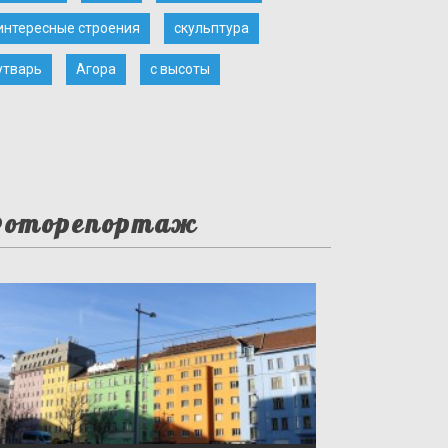
интересные строения
скульптура
утварь
Агора
с высоты
оторепортаж