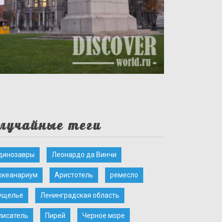
лучайные теги
динозавры
Леонардо да Винчи
океанариум
Аристотель
ремесло
ущелье
Ленинградская область
писатель
Пирей
Черное море