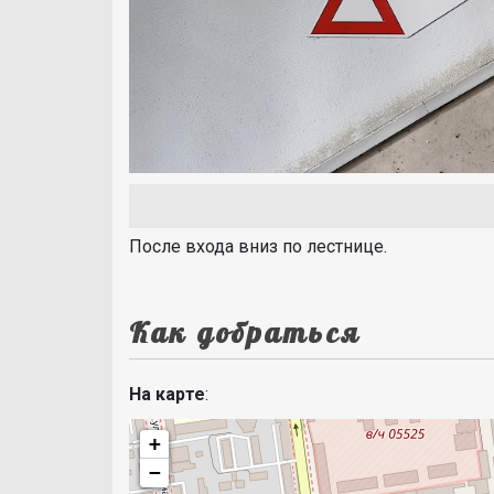
После входа вниз по лестнице.
Как добраться
На карте
:
+
−