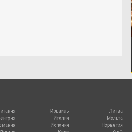
итания
Израиль
Литва
Венгрия
Италия
Мальта
рмания
Испания
Норвегия