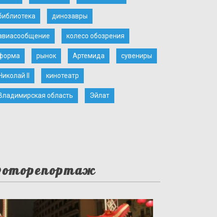
библиотека
динозавры
авиасообщение
колесо обозрения
форма
рынок
Артемида
сувениры
Николай II
кинотеатр
Владимирская область
Эйлат
оторепортаж