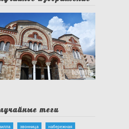
лучайные теги
вилла
звонница
набережная