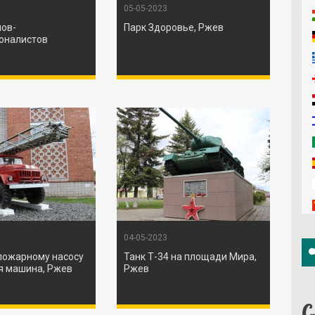
05-05-2023
нов-
Парк Здоровье, Ржев
оналистов
04-05-2023
пожарному насосу
Танк Т-34 на площади Мира,
я машина, Ржев
Ржев
С