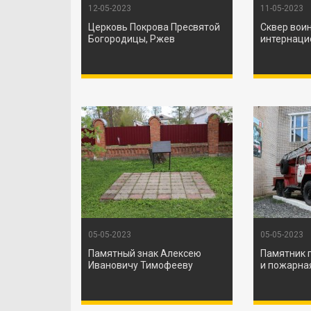
12-05-2023
11-05-2023
Церковь Покрова Пресвятой
Сквер вои
Богородицы, Ржев
интернаци
05-05-2023
05-05-2023
Памятный знак Алексею
Памятник 
Ивановичу Тимофееву
и пожарна