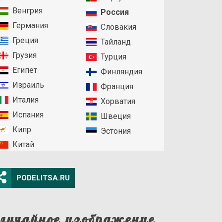
Венгрия
Россия
Германия
Словакия
Греция
Тайланд
Грузия
Турция
Египет
Финляндия
Израиль
Франция
Италия
Хорватия
Испания
Швеция
Кипр
Эстония
Китай
PODELITSA.RU
лучайное изображение