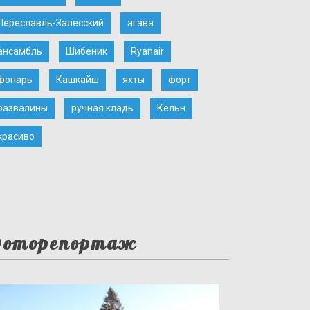
Переславль-Залесский
агава
ансамбль
Шибеник
Ryanair
фонарь
Кашкайш
яхты
форт
развалины
ручная кладь
Кельн
красиво
оторепортаж