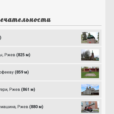
ечательности
)
цы, Ржев
(825 м)
мофееву
(859 м)
тери, Ржев
(861 м)
я машина, Ржев
(880 м)