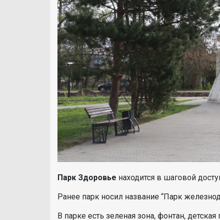
Парк Здоровье
находится в шаговой досту
Ранее парк носил название “П
арк железно
В парке есть зеленая зона, фонтан, детска