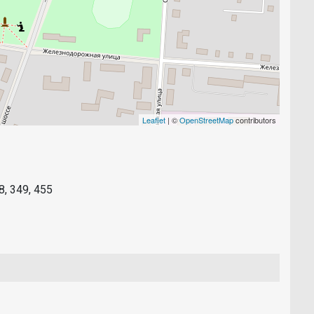
Leaflet
| ©
OpenStreetMap
contributors
48, 349, 455