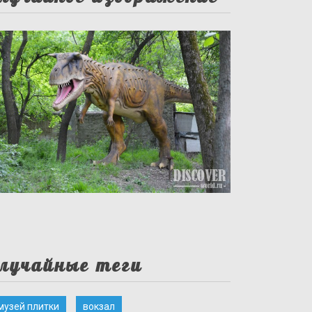
лучайные теги
музей плитки
вокзал