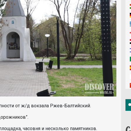
пности от ж/д вокзала Ржев-Балтийский.
дорожников
”.
С
я площадка, часовня и несколько памятников.