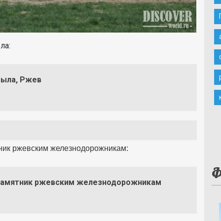
ыла:
тыла, Ржев
ник ржевским железнодорожникам:
Ф
 памятник ржевским железнодорожникам