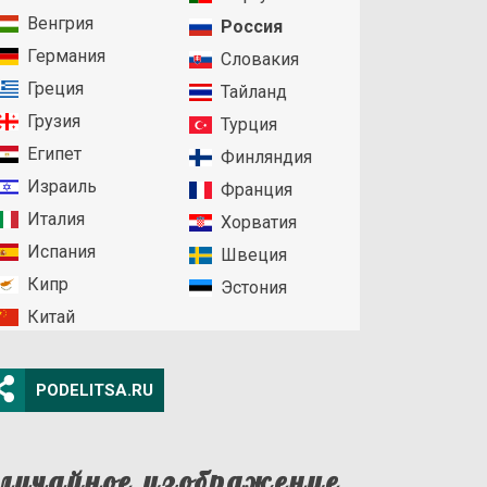
Венгрия
Россия
Германия
Словакия
Греция
Тайланд
Грузия
Турция
Египет
Финляндия
Израиль
Франция
Италия
Хорватия
Испания
Швеция
Кипр
Эстония
Китай
PODELITSA.RU
лучайное изображение