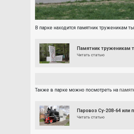
В парке находится памятник труженикам т
Памятник труженикам 
Читать статью
Также в парке можно посмотреть на
памят
Паровоз Су-208-64 или
Читать статью