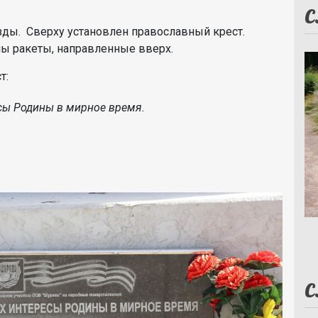
С
зды. Сверху установлен православный крест.
ны ракеты, направленные вверх.
т:
сы Родины в мирное время.
С