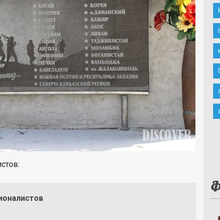
истов:
Ф
ионалистов