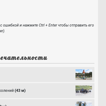
с ошибкой и нажмите Ctrl + Enter чтобы отправить его
r).
ечательности
колений
(43 м)