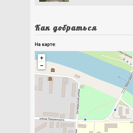
Как добраться
На карте
:
+
−