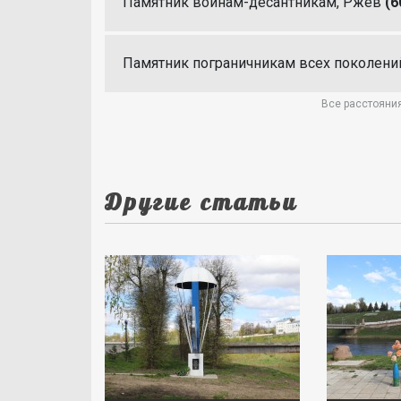
Памятник воинам-десантникам, Ржев
(6
Памятник пограничникам всех поколени
Все расстояния
Другие статьи