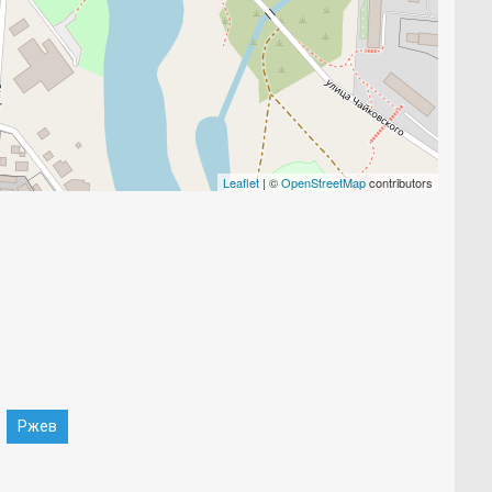
Leaflet
| ©
OpenStreetMap
contributors
Ржев