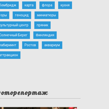
Кембридж
карта
флора
кухня
горы
геноцид
миниатюры
культурный центр
пряник
Солнечный Берег
Финляндия
лабириинт
Ростов
аквариум
аттракцион
оторепортаж