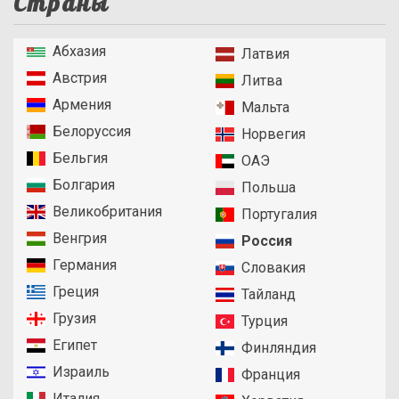
Страны
Абхазия
Латвия
Австрия
Литва
Армения
Мальта
Белоруссия
Норвегия
Бельгия
ОАЭ
Болгария
Польша
Великобритания
Португалия
Венгрия
Россия
Германия
Словакия
Греция
Тайланд
Грузия
Турция
Египет
Финляндия
Израиль
Франция
Италия