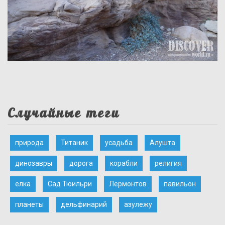
Случайные теги
природа
Титаник
усадьба
Алушта
динозавры
дорога
корабли
религия
елка
Сад Тюильри
Лермонтов
павильон
планеты
дельфинарий
азулежу