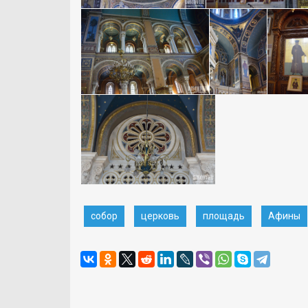
собор
церковь
площадь
Афины