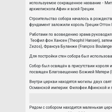
используемое сокращенное название - Мит
архиепископа Афин и всей Греции.
Строительство собора началось в рождеств
фундамент заложили король Греции Оттон I
Работами по возведению храма руководили
Теофил фон Хансен (Theophil Hansen), зате
Zezos), Франсуа Буланже (François Boulanger
Для постройки стен собора был использов
Собор был освящён в присутствии короля и
посвящен Благовещению Божией Матери (Ευ
Внутри церкви находятся могилы двух свя
Османской империи: Филофеи Афинской и па
Рядом с собором находится маленькая церк