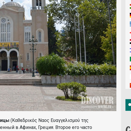
дицы
(Καθεδρικός Ναος Ευαγγελισμού της
енный в Афинах, Греция. Второе его часто
С