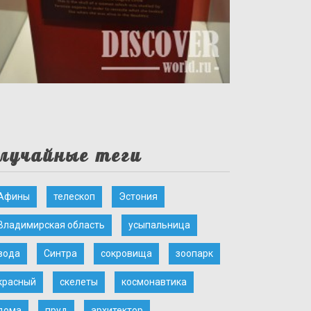
лучайные теги
Афины
телескоп
Эстония
Владимирская область
усыпальница
вода
Синтра
сокровища
зоопарк
красный
скелеты
космонавтика
дома
пруд
архитектор