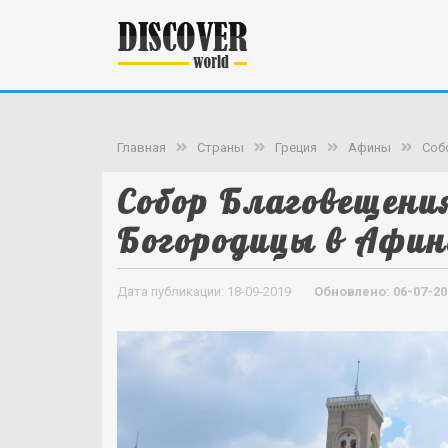
Главная
Страны
Греция
Афины
Соб
Собор Благовещени
Богородицы в Афи
Дата публикации: 18-09-2019
Обновлено: 06-07-20