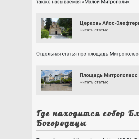
также называемая «Малой Митрополи»:
Церковь Айос-Элефтери
Читать статью
Отдельная статья про площадь Митрополеос
Площадь Митрополеос 
Читать статью
Где находится собор Б
Богородицы