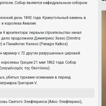
ро́поли
.
Собор является кафедральным собором
енский день 1842 года. Краеугольный камень в
 и королева Амалия.
 4 архитектора: первым строительство начал
м дело продолжили Димитриос Зезос (Dimitris
) и Панайотис Калкос (Panagis Kalkos).
ан мрамор с 72 других разрушенных церквей.
 королевы Греции 21 мая 1862 года. Собор
αγγελισμός της Θεοτόκου).
тых, убитых турками-османами в период
триарха Григория V.
овь Святого Элефтериоса (Айос-Элефтериос),