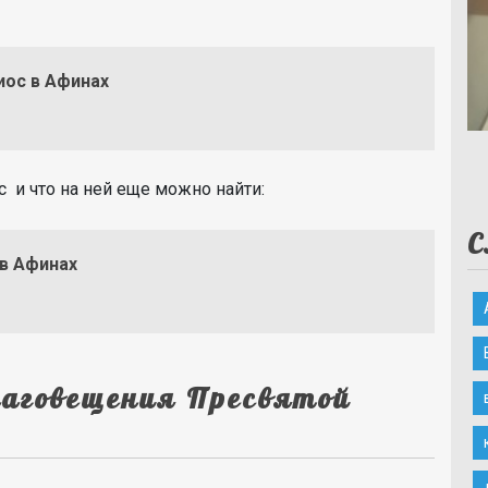
ос в Афинах
 и что на ней еще можно найти:
С
в Афинах
лаговещения Пресвятой