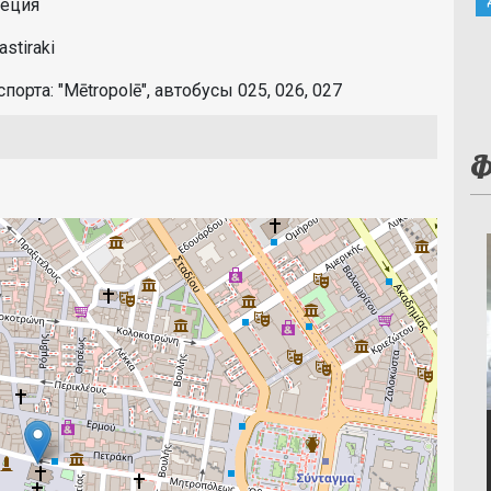
Греция
stiraki
рта: "Mētropolē", автобусы 025, 026, 027
Ф