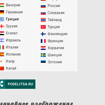
Венгрия
Россия
Германия
Словакия
Греция
Тайланд
Грузия
Турция
Египет
Финляндия
Израиль
Франция
Италия
Хорватия
Испания
Швеция
Кипр
Эстония
Китай
PODELITSA.RU
лучайное изображение