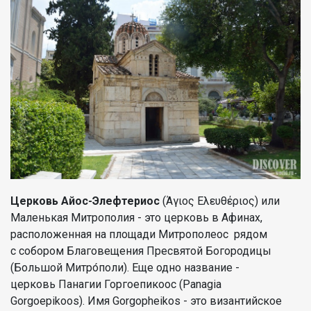
Церковь Айос-Элефтериос
(Άγιος Ελευθέριος) или
Маленькая Митрополия - это церковь в Афинах,
расположенная на площади Митрополеос рядом
с собором Благовещения Пресвятой Богородицы
(Большой Митро́поли). Еще одно название -
церковь Панагии Горгоепикоос (Panagia
Gorgoepikoos). Имя Gorgopheikos - это византийское