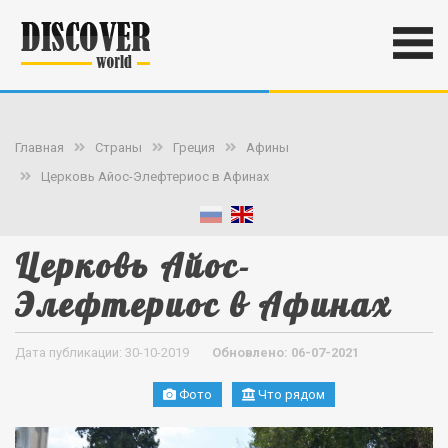
Главная
Страны
Греция
Афины
Церковь Айос-Элефтериос в Афинах
Церковь Айос-
Элефтериос в Афинах
Дата публикации: 30-10-2019
Обновлено: 06-07-2021
Фото
Что рядом