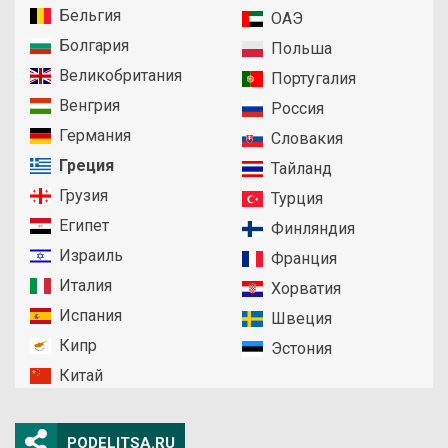
Бельгия
ОАЭ
Болгария
Польша
Великобритания
Португалия
Венгрия
Россия
Германия
Словакия
Греция
Тайланд
Грузия
Турция
Египет
Финляндия
Израиль
Франция
Италия
Хорватия
Испания
Швеция
Кипр
Эстония
Китай
PODELITSA.RU